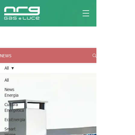
NEWS
All
All
News
Energia
Cultura
Energetica
EcoEnergia
Smart
Home