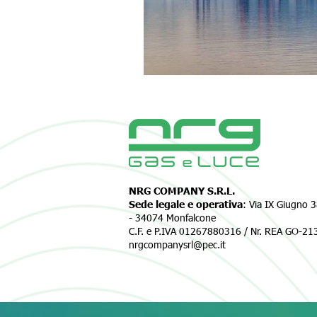
NRG COMPANY S.R.L.
Sede legale e operativa
: Via IX Giugno 
-
34074 Monfalcone
C.F. e P.IVA 01267880316 / Nr. REA GO-2
nrgcompanysrl@pec.it