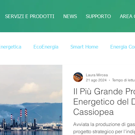
SERVIZI E PRODOTTI
NEWS
SUPPORTO
AREA 
Energetica
EcoEnergia
Smart Home
Energia Co
Laura Mircea
21 ago 2024
Tempo di lettu
Il Più Grande Pr
Energetico del 
Cassiopea
Avviata la produzione di ga
progetto strategico per l'in