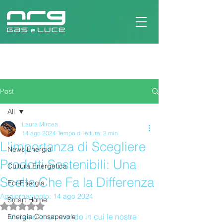
Post
All
Laura Mircea
All
14 ago 2024
Tempo di lettura: 2 min
L'importanza di Scegliere
News Energia
Prodotti Sostenibili: Una
Cultura Energetica
Scelta Che Fa la Differenza
EcoEnergia
Aggiornamento:
14 ago 2024
Smart Home
Valutazione NaN stelle su 5.
Viviamo in un mondo in cui le nostre 
Energia Consapevole